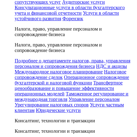
сопутствующих услуг
Аудиторские услуги
Консультационные услуги в области бухгалтерского
учета и финансовой отчетности
Услуги в области
устойчивого развития
Форензик
Налоги, право, управление персоналом и
сопровождение бизнеса
Налоги, право, управление персоналом и
сопровождение бизнеса
Подробнее о департаменте налогов, права, управления
персоналом и сопровождения бизнеса
НДС и акцизы
Международное налоговое планирование
Налоговое
сопровождение сделок
Операционное сопровождение
бухгалтерской и налоговой функции
Трансфертное
ценообразование и повышение эффективности
операционных моделей
Таможенное регулирование и
международная торговля
Управление персоналом
Урегулирование налоговых споров
Услуги частным
клиентам
Юридические услуги
Консалтинг, технологии и транзакции
Консалтинг, технологии и транзакции