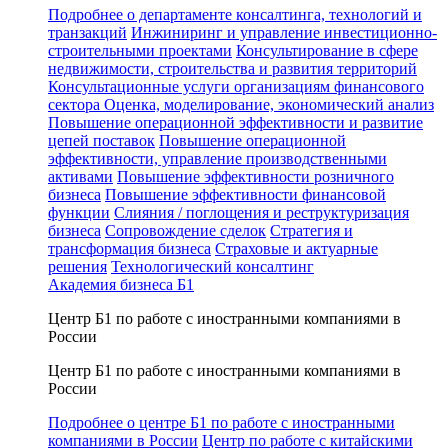
Подробнее о департаменте консалтинга, технологий и
транзакций
Инжиниринг и управление инвестиционно-
строительными проектами
Консультирование в сфере
недвижимости, строительства и развития территорий
Консультационные услуги организациям финансового
сектора
Оценка, моделирование, экономический анализ
Повышение операционной эффективности и развитие
цепей поставок
Повышение операционной
эффективности, управление производственными
активами
Повышение эффективности розничного
бизнеса
Повышение эффективности финансовой
функции
Слияния / поглощения и реструктуризация
бизнеса
Сопровождение сделок
Стратегия и
трансформация бизнеса
Страховые и актуарные
решения
Технологический консалтинг
Академия бизнеса Б1
Центр Б1 по работе с иностранными компаниями в
России
Центр Б1 по работе с иностранными компаниями в
России
Подробнее о центре Б1 по работе с иностранными
компаниями в России
Центр по работе с китайскими