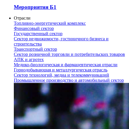
Мероприятия Б1
Отрасли
Топливно-энергетический комплекс
Финансовый сектор
Государственный сектор
Сектор недвижимости, гостиничного бизнеса и
строительства
Транспортный сектор
Сектор розничной торговли и потребительских товаров
АПК и агротех
Медико-биологическая и фармацевтическая отрасли
Горнодобывающая и металлургическая отрасль
Сектор технологий, медиа и телекоммуникаций
Промышленное производство и автомобильный сектор