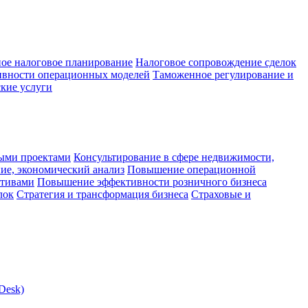
ое налоговое планирование
Налоговое сопровождение сделок
ивности операционных моделей
Таможенное регулирование и
кие услуги
ыми проектами
Консультирование в сфере недвижимости,
ие, экономический анализ
Повышение операционной
ктивами
Повышение эффективности розничного бизнеса
лок
Стратегия и трансформация бизнеса
Страховые и
Desk)