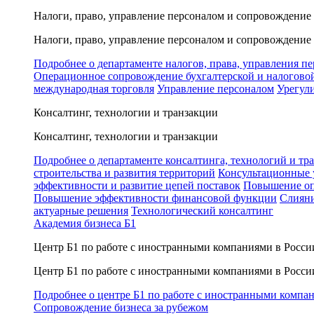
Налоги, право, управление персоналом и сопровождение
Налоги, право, управление персоналом и сопровождение
Подробнее о департаменте налогов, права, управления п
Операционное сопровождение бухгалтерской и налогово
международная торговля
Управление персоналом
Урегул
Консалтинг, технологии и транзакции
Консалтинг, технологии и транзакции
Подробнее о департаменте консалтинга, технологий и тр
строительства и развития территорий
Консультационные 
эффективности и развитие цепей поставок
Повышение оп
Повышение эффективности финансовой функции
Слияни
актуарные решения
Технологический консалтинг
Академия бизнеса Б1
Центр Б1 по работе с иностранными компаниями в Росси
Центр Б1 по работе с иностранными компаниями в Росси
Подробнее о центре Б1 по работе с иностранными компа
Сопровождение бизнеса за рубежом