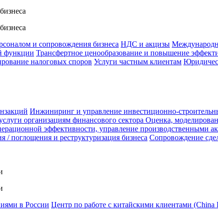
 бизнеса
 бизнеса
ерсоналом и сопровождения бизнеса
НДС и акцизы
Международн
й функции
Трансфертное ценообразование и повышение эффект
ирование налоговых споров
Услуги частным клиентам
Юридичес
анзакций
Инжиниринг и управление инвестиционно-строительн
услуги организациям финансового сектора
Оценка, моделирован
ерационной эффективности, управление производственными а
я / поглощения и реструктуризация бизнеса
Сопровождение сде
и
и
ниями в России
Центр по работе с китайскими клиентами (China 