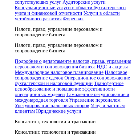
сопутствующих услуг
Аудиторские услуги
Консультационные услуги в области бухгалтерского
учета и финансовой отчетности
Услуги в области
устойчивого развития
Форензик
Налоги, право, управление персоналом и
сопровождение бизнеса
Налоги, право, управление персоналом и
сопровождение бизнеса
Подробнее о департаменте налогов, права, управления
персоналом и сопровождения бизнеса
НДС и акцизы
Международное налоговое планирование
Налоговое
сопровождение сделок
Операционное сопровождение
бухгалтерской и налоговой функции
Трансфертное
ценообразование и повышение эффективности
операционных моделей
Таможенное регулирование и
международная торговля
Управление персоналом
Урегулирование налоговых споров
Услуги частным
клиентам
Юридические услуги
Консалтинг, технологии и транзакции
Консалтинг, технологии и транзакции