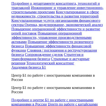
Подробнее о департаменте консалтинга, технологий и
транзакций
Инжиниринг и управление инвестиционно-
строительными проектами
Консультирование в сфере
недвижимости, строительства и развития территорий
Консультационные услуги организациям финансового
сектора
Оценка, моделирование, экономический анализ
Повышение операционной эффективности и развитие
цепей поставок
Повышение операционной
эффективности, управление производственными
активами
Повышение эффективности розничного
бизнеса
Повышение эффективности финансовой
функции
Слияния / поглощения и реструктуризация
бизнеса
Сопровождение сделок
Стратегия и
трансформация бизнеса
Страховые и актуарные
решения
Технологический консалтинг
Академия бизнеса Б1
Центр Б1 по работе с иностранными компаниями в
России
Центр Б1 по работе с иностранными компаниями в
России
Подробнее о центре Б1 по работе с иностранными
компаниями в России
Центр по работе с китайскими