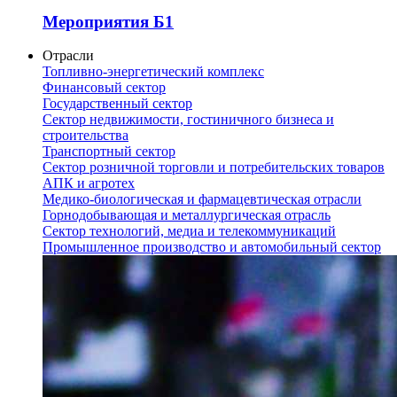
Мероприятия Б1
Отрасли
Топливно-энергетический комплекс
Финансовый сектор
Государственный сектор
Сектор недвижимости, гостиничного бизнеса и
строительства
Транспортный сектор
Сектор розничной торговли и потребительских товаров
АПК и агротех
Медико-биологическая и фармацевтическая отрасли
Горнодобывающая и металлургическая отрасль
Сектор технологий, медиа и телекоммуникаций
Промышленное производство и автомобильный сектор