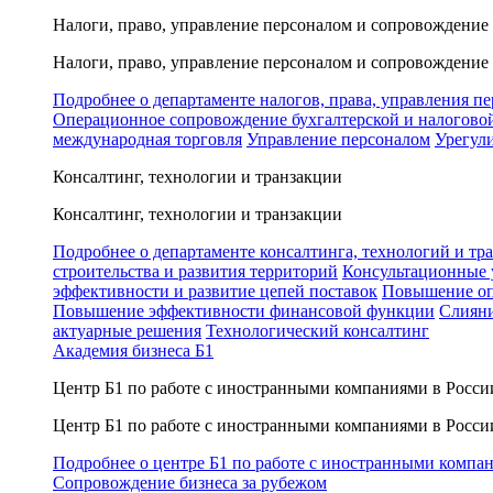
Налоги, право, управление персоналом и сопровождение
Налоги, право, управление персоналом и сопровождение
Подробнее о департаменте налогов, права, управления п
Операционное сопровождение бухгалтерской и налогово
международная торговля
Управление персоналом
Урегул
Консалтинг, технологии и транзакции
Консалтинг, технологии и транзакции
Подробнее о департаменте консалтинга, технологий и тр
строительства и развития территорий
Консультационные 
эффективности и развитие цепей поставок
Повышение оп
Повышение эффективности финансовой функции
Слияни
актуарные решения
Технологический консалтинг
Академия бизнеса Б1
Центр Б1 по работе с иностранными компаниями в Росси
Центр Б1 по работе с иностранными компаниями в Росси
Подробнее о центре Б1 по работе с иностранными компа
Сопровождение бизнеса за рубежом