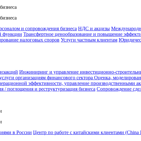
 бизнеса
 бизнеса
ерсоналом и сопровождения бизнеса
НДС и акцизы
Международн
й функции
Трансфертное ценообразование и повышение эффект
ирование налоговых споров
Услуги частным клиентам
Юридичес
анзакций
Инжиниринг и управление инвестиционно-строительн
услуги организациям финансового сектора
Оценка, моделирован
ерационной эффективности, управление производственными а
я / поглощения и реструктуризация бизнеса
Сопровождение сде
и
и
ниями в России
Центр по работе с китайскими клиентами (China 