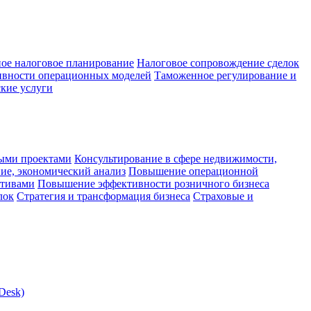
ое налоговое планирование
Налоговое сопровождение сделок
ивности операционных моделей
Таможенное регулирование и
кие услуги
ыми проектами
Консультирование в сфере недвижимости,
ие, экономический анализ
Повышение операционной
ктивами
Повышение эффективности розничного бизнеса
лок
Стратегия и трансформация бизнеса
Страховые и
Desk)