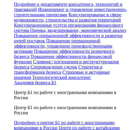
Подробнее о департаменте консалтинга, технологий и
транзакций
Инжиниринг и управление инвестиционно-
строительными проектами
Консультирование в сфере
недвижимости, строительства и развития территорий
Консультационные услуги организациям финансового
сектора
Оценка, моделирование, экономический анализ
Повышение операционной эффективности и развитие
цепей поставок
Повышение операционной
эффективности, управление производственными
активами
Повышение эффективности розничного
бизнеса
Повышение эффективности финансовой
функции
Слияния / поглощения и реструктуризация
бизнеса
Сопровождение сделок
Стратегия и
трансформация бизнеса
Страховые и актуарные
решения
Технологический консалтинг
Академия бизнеса Б1
Центр Б1 по работе с иностранными компаниями в
России
Центр Б1 по работе с иностранными компаниями в
России
Подробнее о центре Б1 по работе с иностранными
компаниями в России
Центр по работе с китайскими