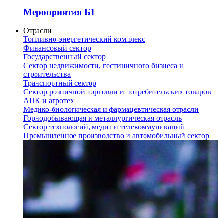
Мероприятия Б1
Отрасли
Топливно-энергетический комплекс
Финансовый сектор
Государственный сектор
Сектор недвижимости, гостиничного бизнеса и
строительства
Транспортный сектор
Сектор розничной торговли и потребительских товаров
АПК и агротех
Медико-биологическая и фармацевтическая отрасли
Горнодобывающая и металлургическая отрасль
Сектор технологий, медиа и телекоммуникаций
Промышленное производство и автомобильный сектор