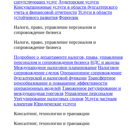
сопутствующих услуг
Аудиторские услуги
Консультационные услуги в области бухгалтерского
учета и финансовой отчетности
Услуги в области
устойчивого развития
Форензик
Налоги, право, управление персоналом и
сопровождение бизнеса
Налоги, право, управление персоналом и
сопровождение бизнеса
Подробнее о департаменте налогов, права, управления
персоналом и сопровождения бизнеса
НДС и акцизы
Международное налоговое планирование
Налоговое
сопровождение сделок
Операционное сопровождение
бухгалтерской и налоговой функции
Трансфертное
ценообразование и повышение эффективности
операционных моделей
Таможенное регулирование и
международная торговля
Управление персоналом
Урегулирование налоговых споров
Услуги частным
клиентам
Юридические услуги
Консалтинг, технологии и транзакции
Консалтинг, технологии и транзакции