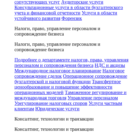
сопутствующих услуг
Аудиторские услуги
Консультационные услуги в области бухгалтерского
учета и финансовой отчетности
Услуги в области
устойчивого развития
Форензик
Налоги, право, управление персоналом и
сопровождение бизнеса
Налоги, право, управление персоналом и
сопровождение бизнеса
Подробнее о департаменте налогов, права, управления
персоналом и сопровождения бизнеса
НДС и акцизы
Международное налоговое планирование
Налоговое
сопровождение сделок
Операционное сопровождение
бухгалтерской и налоговой функции
Трансфертное
ценообразование и повышение эффективности
операционных моделей
Таможенное регулирование и
международная торговля
Управление персоналом
Урегулирование налоговых споров
Услуги частным
клиентам
Юридические услуги
Консалтинг, технологии и транзакции
Консалтинг, технологии и транзакции