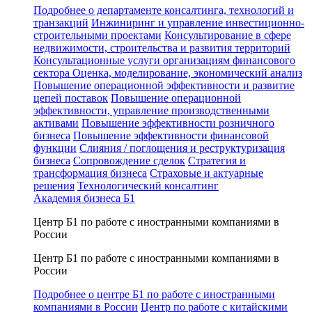
Подробнее о департаменте консалтинга, технологий и
транзакций
Инжиниринг и управление инвестиционно-
строительными проектами
Консультирование в сфере
недвижимости, строительства и развития территорий
Консультационные услуги организациям финансового
сектора
Оценка, моделирование, экономический анализ
Повышение операционной эффективности и развитие
цепей поставок
Повышение операционной
эффективности, управление производственными
активами
Повышение эффективности розничного
бизнеса
Повышение эффективности финансовой
функции
Слияния / поглощения и реструктуризация
бизнеса
Сопровождение сделок
Стратегия и
трансформация бизнеса
Страховые и актуарные
решения
Технологический консалтинг
Академия бизнеса Б1
Центр Б1 по работе с иностранными компаниями в
России
Центр Б1 по работе с иностранными компаниями в
России
Подробнее о центре Б1 по работе с иностранными
компаниями в России
Центр по работе с китайскими