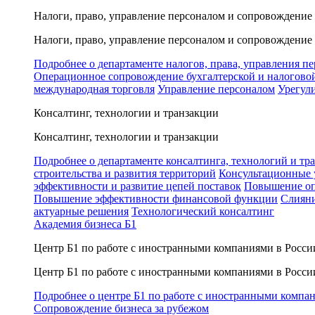
Налоги, право, управление персоналом и сопровождение
Налоги, право, управление персоналом и сопровождение
Подробнее о департаменте налогов, права, управления п
Операционное сопровождение бухгалтерской и налогово
международная торговля
Управление персоналом
Урегул
Консалтинг, технологии и транзакции
Консалтинг, технологии и транзакции
Подробнее о департаменте консалтинга, технологий и тр
строительства и развития территорий
Консультационные 
эффективности и развитие цепей поставок
Повышение оп
Повышение эффективности финансовой функции
Слияни
актуарные решения
Технологический консалтинг
Академия бизнеса Б1
Центр Б1 по работе с иностранными компаниями в Росси
Центр Б1 по работе с иностранными компаниями в Росси
Подробнее о центре Б1 по работе с иностранными компа
Сопровождение бизнеса за рубежом