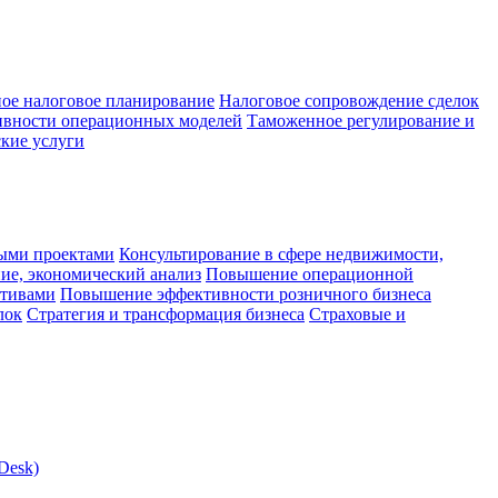
ое налоговое планирование
Налоговое сопровождение сделок
ивности операционных моделей
Таможенное регулирование и
кие услуги
ыми проектами
Консультирование в сфере недвижимости,
ие, экономический анализ
Повышение операционной
ктивами
Повышение эффективности розничного бизнеса
лок
Стратегия и трансформация бизнеса
Страховые и
Desk)