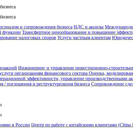
 бизнеса
 бизнеса
ерсоналом и сопровождения бизнеса
НДС и акцизы
Международн
й функции
Трансфертное ценообразование и повышение эффект
ирование налоговых споров
Услуги частным клиентам
Юридичес
анзакций
Инжиниринг и управление инвестиционно-строительн
услуги организациям финансового сектора
Оценка, моделирован
ерационной эффективности, управление производственными а
я / поглощения и реструктуризация бизнеса
Сопровождение сде
и
и
ниями в России
Центр по работе с китайскими клиентами (China 