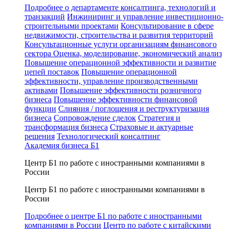
Подробнее о департаменте консалтинга, технологий и
транзакций
Инжиниринг и управление инвестиционно-
строительными проектами
Консультирование в сфере
недвижимости, строительства и развития территорий
Консультационные услуги организациям финансового
сектора
Оценка, моделирование, экономический анализ
Повышение операционной эффективности и развитие
цепей поставок
Повышение операционной
эффективности, управление производственными
активами
Повышение эффективности розничного
бизнеса
Повышение эффективности финансовой
функции
Слияния / поглощения и реструктуризация
бизнеса
Сопровождение сделок
Стратегия и
трансформация бизнеса
Страховые и актуарные
решения
Технологический консалтинг
Академия бизнеса Б1
Центр Б1 по работе с иностранными компаниями в
России
Центр Б1 по работе с иностранными компаниями в
России
Подробнее о центре Б1 по работе с иностранными
компаниями в России
Центр по работе с китайскими