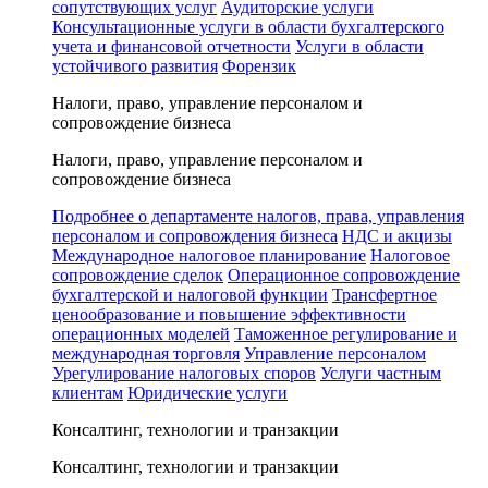
сопутствующих услуг
Аудиторские услуги
Консультационные услуги в области бухгалтерского
учета и финансовой отчетности
Услуги в области
устойчивого развития
Форензик
Налоги, право, управление персоналом и
сопровождение бизнеса
Налоги, право, управление персоналом и
сопровождение бизнеса
Подробнее о департаменте налогов, права, управления
персоналом и сопровождения бизнеса
НДС и акцизы
Международное налоговое планирование
Налоговое
сопровождение сделок
Операционное сопровождение
бухгалтерской и налоговой функции
Трансфертное
ценообразование и повышение эффективности
операционных моделей
Таможенное регулирование и
международная торговля
Управление персоналом
Урегулирование налоговых споров
Услуги частным
клиентам
Юридические услуги
Консалтинг, технологии и транзакции
Консалтинг, технологии и транзакции