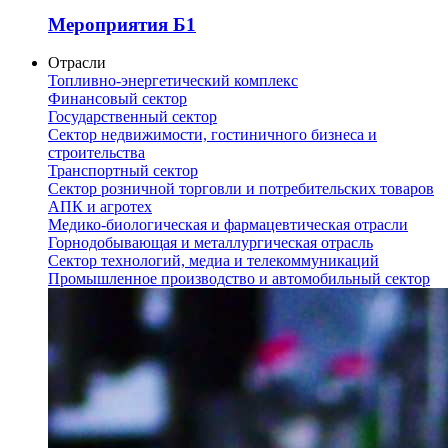
Мероприятия Б1
Отрасли
Топливно-энергетический комплекс
Финансовый сектор
Государственный сектор
Сектор недвижимости, гостиничного бизнеса и
строительства
Транспортный сектор
Сектор розничной торговли и потребительских товаров
АПК и агротех
Медико-биологическая и фармацевтическая отрасли
Горнодобывающая и металлургическая отрасль
Сектор технологий, медиа и телекоммуникаций
Промышленное производство и автомобильный сектор