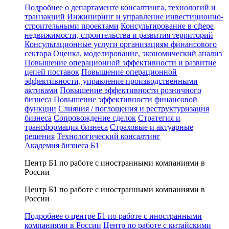
Подробнее о департаменте консалтинга, технологий и
транзакций
Инжиниринг и управление инвестиционно-
строительными проектами
Консультирование в сфере
недвижимости, строительства и развития территорий
Консультационные услуги организациям финансового
сектора
Оценка, моделирование, экономический анализ
Повышение операционной эффективности и развитие
цепей поставок
Повышение операционной
эффективности, управление производственными
активами
Повышение эффективности розничного
бизнеса
Повышение эффективности финансовой
функции
Слияния / поглощения и реструктуризация
бизнеса
Сопровождение сделок
Стратегия и
трансформация бизнеса
Страховые и актуарные
решения
Технологический консалтинг
Академия бизнеса Б1
Центр Б1 по работе с иностранными компаниями в
России
Центр Б1 по работе с иностранными компаниями в
России
Подробнее о центре Б1 по работе с иностранными
компаниями в России
Центр по работе с китайскими