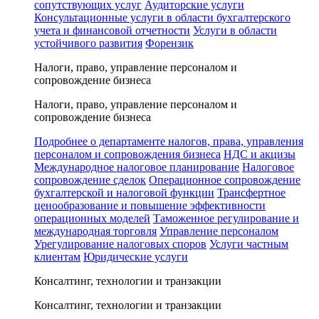
сопутствующих услуг
Аудиторские услуги
Консультационные услуги в области бухгалтерского
учета и финансовой отчетности
Услуги в области
устойчивого развития
Форензик
Налоги, право, управление персоналом и
сопровождение бизнеса
Налоги, право, управление персоналом и
сопровождение бизнеса
Подробнее о департаменте налогов, права, управления
персоналом и сопровождения бизнеса
НДС и акцизы
Международное налоговое планирование
Налоговое
сопровождение сделок
Операционное сопровождение
бухгалтерской и налоговой функции
Трансфертное
ценообразование и повышение эффективности
операционных моделей
Таможенное регулирование и
международная торговля
Управление персоналом
Урегулирование налоговых споров
Услуги частным
клиентам
Юридические услуги
Консалтинг, технологии и транзакции
Консалтинг, технологии и транзакции