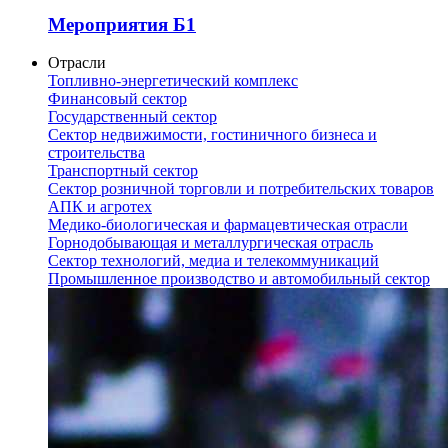
Мероприятия Б1
Отрасли
Топливно-энергетический комплекс
Финансовый сектор
Государственный сектор
Сектор недвижимости, гостиничного бизнеса и
строительства
Транспортный сектор
Сектор розничной торговли и потребительских товаров
АПК и агротех
Медико-биологическая и фармацевтическая отрасли
Горнодобывающая и металлургическая отрасль
Сектор технологий, медиа и телекоммуникаций
Промышленное производство и автомобильный сектор