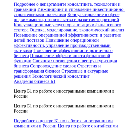
Подробнее о департаменте консалтинга, технологий и
транзакций
Инжиниринг и управление инвестиционно-
строительными проектами
Консультирование в сфере
недвижимости, строительства и развития территорий
Консультационные услуги организациям финансового
сектора
Оценка, моделирование, экономический анализ
Повышение операционной эффективности и развитие
цепей поставок
Повышение операционной
эффективности, управление производственными
активами
Повышение эффективности розничного
бизнеса
Повышение эффективности финансовой
функции
Слияния / поглощения и реструктуризация
бизнеса
Сопровождение сделок
Стратегия и
трансформация бизнеса
Страховые и актуарные
решения
Технологический консалтинг
Академия бизнеса Б1
Центр Б1 по работе с иностранными компаниями в
России
Центр Б1 по работе с иностранными компаниями в
России
Подробнее о центре Б1 по работе с иностранными
компаниями в России
Центр по работе с китайскими