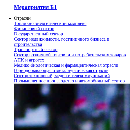
Мероприятия Б1
Отрасли
Топливно-энергетический комплекс
Финансовый сектор
Государственный сектор
Сектор недвижимости, гостиничного бизнеса и
строительства
Транспортный сектор
Сектор розничной торговли и потребительских товаров
АПК и агротех
Медико-биологическая и фармацевтическая отрасли
Горнодобывающая и металлургическая отрасль
Сектор технологий, медиа и телекоммуникаций
Промышленное производство и автомобильный сектор