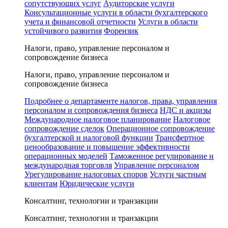
сопутствующих услуг
Аудиторские услуги
Консультационные услуги в области бухгалтерского
учета и финансовой отчетности
Услуги в области
устойчивого развития
Форензик
Налоги, право, управление персоналом и
сопровождение бизнеса
Налоги, право, управление персоналом и
сопровождение бизнеса
Подробнее о департаменте налогов, права, управления
персоналом и сопровождения бизнеса
НДС и акцизы
Международное налоговое планирование
Налоговое
сопровождение сделок
Операционное сопровождение
бухгалтерской и налоговой функции
Трансфертное
ценообразование и повышение эффективности
операционных моделей
Таможенное регулирование и
международная торговля
Управление персоналом
Урегулирование налоговых споров
Услуги частным
клиентам
Юридические услуги
Консалтинг, технологии и транзакции
Консалтинг, технологии и транзакции