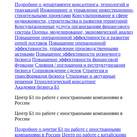
Подробнее о департаменте консалтинга, технологий и
транзакций
Инжиниринг и управление инвестиционно-
строительными проектами
Консультирование в сфере
недвижимости, строительства и развития территорий
Консультационные услуги организациям финансового
сектора
Оценка, моделирование, экономический анализ
Повышение операционной эффективности и развитие
цепей поставок
Повышение операционной
эффективности, управление производственными
активами
Повышение эффективности розничного
бизнеса
Повышение эффективности финансовой
функции
Слияния / поглощения и реструктуризация
бизнеса
Сопровождение сделок
Стратегия и
трансформация бизнеса
Страховые и актуарные
решения
Технологический консалтинг
Академия бизнеса Б1
Центр Б1 по работе с иностранными компаниями в
России
Центр Б1 по работе с иностранными компаниями в
России
Подробнее о центре Б1 по работе с иностранными
компаниями в России
Центр по работе с китайскими