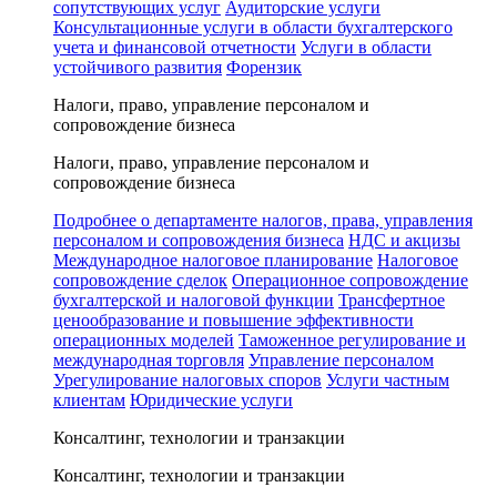
сопутствующих услуг
Аудиторские услуги
Консультационные услуги в области бухгалтерского
учета и финансовой отчетности
Услуги в области
устойчивого развития
Форензик
Налоги, право, управление персоналом и
сопровождение бизнеса
Налоги, право, управление персоналом и
сопровождение бизнеса
Подробнее о департаменте налогов, права, управления
персоналом и сопровождения бизнеса
НДС и акцизы
Международное налоговое планирование
Налоговое
сопровождение сделок
Операционное сопровождение
бухгалтерской и налоговой функции
Трансфертное
ценообразование и повышение эффективности
операционных моделей
Таможенное регулирование и
международная торговля
Управление персоналом
Урегулирование налоговых споров
Услуги частным
клиентам
Юридические услуги
Консалтинг, технологии и транзакции
Консалтинг, технологии и транзакции