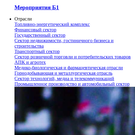
Мероприятия Б1
Отрасли
Топливно-энергетический комплекс
Финансовый сектор
Государственный сектор
Сектор недвижимости, гостиничного бизнеса и
строительства
Транспортный сектор
Сектор розничной торговли и потребительских товаров
АПК и агротех
Медико-биологическая и фармацевтическая отрасли
Горнодобывающая и металлургическая отрасль
Сектор технологий, медиа и телекоммуникаций
Промышленное производство и автомобильный сектор