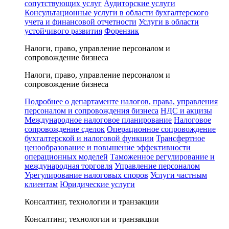
сопутствующих услуг
Аудиторские услуги
Консультационные услуги в области бухгалтерского
учета и финансовой отчетности
Услуги в области
устойчивого развития
Форензик
Налоги, право, управление персоналом и
сопровождение бизнеса
Налоги, право, управление персоналом и
сопровождение бизнеса
Подробнее о департаменте налогов, права, управления
персоналом и сопровождения бизнеса
НДС и акцизы
Международное налоговое планирование
Налоговое
сопровождение сделок
Операционное сопровождение
бухгалтерской и налоговой функции
Трансфертное
ценообразование и повышение эффективности
операционных моделей
Таможенное регулирование и
международная торговля
Управление персоналом
Урегулирование налоговых споров
Услуги частным
клиентам
Юридические услуги
Консалтинг, технологии и транзакции
Консалтинг, технологии и транзакции