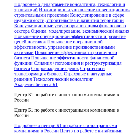
Подробнее о департаменте консалтинга, технологий и
транзакций
Инжиниринг и управление инвестиционно-
строительными проектами
Консультирование в сфере
недвижимости, строительства и развития территорий
Консультационные услуги организациям финансового
сектора
Оценка, моделирование, экономический анализ
Повышение операционной эффективности и развитие
цепей поставок
Повышение операционной
эффективности, управление производственными
активами
Повышение эффективности розничного
бизнеса
Повышение эффективности финансовой
функции
Слияния / поглощения и реструктуризация
бизнеса
Сопровождение сделок
Стратегия и
трансформация бизнеса
Страховые и актуарные
решения
Технологический консалтинг
Академия бизнеса Б1
Центр Б1 по работе с иностранными компаниями в
России
Центр Б1 по работе с иностранными компаниями в
России
Подробнее о центре Б1 по работе с иностранными
компаниями в России
Центр по работе с китайскими