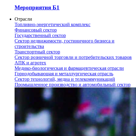
Мероприятия Б1
Отрасли
Топливно-энергетический комплекс
Финансовый сектор
Государственный сектор
Сектор недвижимости, гостиничного бизнеса и
строительства
Транспортный сектор
Сектор розничной торговли и потребительских товаров
АПК и агротех
Медико-биологическая и фармацевтическая отрасли
Горнодобывающая и металлургическая отрасль
Сектор технологий, медиа и телекоммуникаций
Промышленное производство и автомобильный сектор