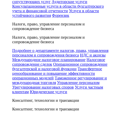
сопутствующих услуг
Аудиторские услуги
Консультационные услуги в области бухгалтерского
учета и финансовой отчетности
Услуги в области
устойчивого развития
Форензик
Налоги, право, управление персоналом и
сопровождение бизнеса
Налоги, право, управление персоналом и
сопровождение бизнеса
Подробнее о департаменте налогов, права, управления
персоналом и сопровождения бизнеса
НДС и акцизы
Международное налоговое планирование
Налоговое
сопровождение сделок
Операционное сопровождение
бухгалтерской и налоговой функции
Трансфертное
ценообразование и повышение эффективности
операционных моделей
Таможенное регулирование и
международная торговля
Управление персоналом
Урегулирование налоговых споров
Услуги частным
клиентам
Юридические услуги
Консалтинг, технологии и транзакции
Консалтинг, технологии и транзакции