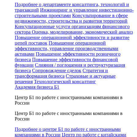
Подробнее о департаменте консалтинга, технологий и
транзакций
Инжиниринг и управление инвестиционно-
строительными проектами
Консультирование в сфере
недвижимости, строительства и развития территорий
Консультационные услуги организациям финансового
сектора
Оценка, моделирование, экономический анализ
Повышение операционной эффективности и развитие
цепей поставок
Повышение операционной
эффективности, управление производственными
активами
Повышение эффективности розничного
бизнеса
Повышение эффективности финансовой
функции
Слияния / поглощения и реструктуризация
бизнеса
Сопровождение сделок
Стратегия и
трансформация бизнеса
Страховые и актуарные
решения
Технологический консалтинг
Академия бизнеса Б1
Центр Б1 по работе с иностранными компаниями в
России
Центр Б1 по работе с иностранными компаниями в
России
Подробнее о центре Б1 по работе с иностранными
компаниями в России
Центр по работе с китайскими