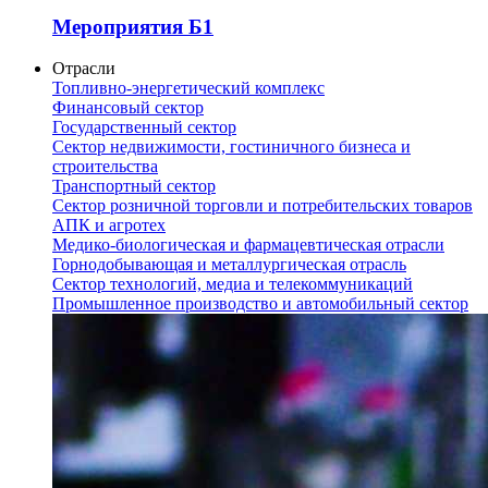
Мероприятия Б1
Отрасли
Топливно-энергетический комплекс
Финансовый сектор
Государственный сектор
Сектор недвижимости, гостиничного бизнеса и
строительства
Транспортный сектор
Сектор розничной торговли и потребительских товаров
АПК и агротех
Медико-биологическая и фармацевтическая отрасли
Горнодобывающая и металлургическая отрасль
Сектор технологий, медиа и телекоммуникаций
Промышленное производство и автомобильный сектор