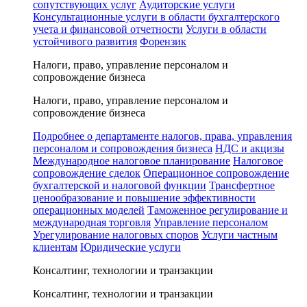
сопутствующих услуг
Аудиторские услуги
Консультационные услуги в области бухгалтерского
учета и финансовой отчетности
Услуги в области
устойчивого развития
Форензик
Налоги, право, управление персоналом и
сопровождение бизнеса
Налоги, право, управление персоналом и
сопровождение бизнеса
Подробнее о департаменте налогов, права, управления
персоналом и сопровождения бизнеса
НДС и акцизы
Международное налоговое планирование
Налоговое
сопровождение сделок
Операционное сопровождение
бухгалтерской и налоговой функции
Трансфертное
ценообразование и повышение эффективности
операционных моделей
Таможенное регулирование и
международная торговля
Управление персоналом
Урегулирование налоговых споров
Услуги частным
клиентам
Юридические услуги
Консалтинг, технологии и транзакции
Консалтинг, технологии и транзакции