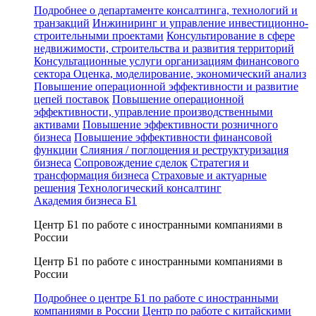
Подробнее о департаменте консалтинга, технологий и
транзакций
Инжиниринг и управление инвестиционно-
строительными проектами
Консультирование в сфере
недвижимости, строительства и развития территорий
Консультационные услуги организациям финансового
сектора
Оценка, моделирование, экономический анализ
Повышение операционной эффективности и развитие
цепей поставок
Повышение операционной
эффективности, управление производственными
активами
Повышение эффективности розничного
бизнеса
Повышение эффективности финансовой
функции
Слияния / поглощения и реструктуризация
бизнеса
Сопровождение сделок
Стратегия и
трансформация бизнеса
Страховые и актуарные
решения
Технологический консалтинг
Академия бизнеса Б1
Центр Б1 по работе с иностранными компаниями в
России
Центр Б1 по работе с иностранными компаниями в
России
Подробнее о центре Б1 по работе с иностранными
компаниями в России
Центр по работе с китайскими