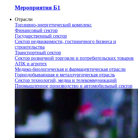
Мероприятия Б1
Отрасли
Топливно-энергетический комплекс
Финансовый сектор
Государственный сектор
Сектор недвижимости, гостиничного бизнеса и
строительства
Транспортный сектор
Сектор розничной торговли и потребительских товаров
АПК и агротех
Медико-биологическая и фармацевтическая отрасли
Горнодобывающая и металлургическая отрасль
Сектор технологий, медиа и телекоммуникаций
Промышленное производство и автомобильный сектор