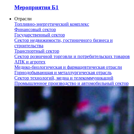
Мероприятия Б1
Отрасли
Топливно-энергетический комплекс
Финансовый сектор
Государственный сектор
Сектор недвижимости, гостиничного бизнеса и
строительства
Транспортный сектор
Сектор розничной торговли и потребительских товаров
АПК и агротех
Медико-биологическая и фармацевтическая отрасли
Горнодобывающая и металлургическая отрасль
Сектор технологий, медиа и телекоммуникаций
Промышленное производство и автомобильный сектор