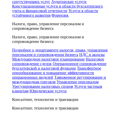
сопутствующих услуг
Аудиторские услуги
Консультационные услуги в области бухгалтерского
учета и финансовой отчетности
Услуги в области
устойчивого развития
Форензик
Налоги, право, управление персоналом и
сопровождение бизнеса
Налоги, право, управление персоналом и
сопровождение бизнеса
Подробнее о департаменте налогов, права, управления
персоналом и сопровождения бизнеса
НДС и акцизы
Международное налоговое планирование
Налоговое
сопровождение сделок
Операционное сопровождение
бухгалтерской и налоговой функции
Трансфертное
ценообразование и повышение эффективности
операционных моделей
Таможенное регулирование и
международная торговля
Управление персоналом
Урегулирование налоговых споров
Услуги частным
клиентам
Юридические услуги
Консалтинг, технологии и транзакции
Консалтинг, технологии и транзакции