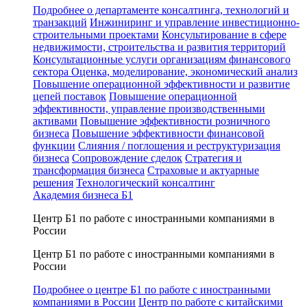
Подробнее о департаменте консалтинга, технологий и
транзакций
Инжиниринг и управление инвестиционно-
строительными проектами
Консультирование в сфере
недвижимости, строительства и развития территорий
Консультационные услуги организациям финансового
сектора
Оценка, моделирование, экономический анализ
Повышение операционной эффективности и развитие
цепей поставок
Повышение операционной
эффективности, управление производственными
активами
Повышение эффективности розничного
бизнеса
Повышение эффективности финансовой
функции
Слияния / поглощения и реструктуризация
бизнеса
Сопровождение сделок
Стратегия и
трансформация бизнеса
Страховые и актуарные
решения
Технологический консалтинг
Академия бизнеса Б1
Центр Б1 по работе с иностранными компаниями в
России
Центр Б1 по работе с иностранными компаниями в
России
Подробнее о центре Б1 по работе с иностранными
компаниями в России
Центр по работе с китайскими