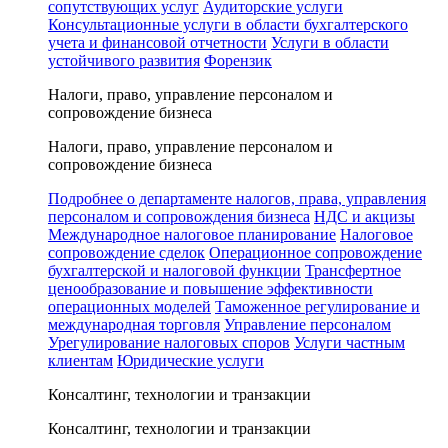
сопутствующих услуг
Аудиторские услуги
Консультационные услуги в области бухгалтерского
учета и финансовой отчетности
Услуги в области
устойчивого развития
Форензик
Налоги, право, управление персоналом и
сопровождение бизнеса
Налоги, право, управление персоналом и
сопровождение бизнеса
Подробнее о департаменте налогов, права, управления
персоналом и сопровождения бизнеса
НДС и акцизы
Международное налоговое планирование
Налоговое
сопровождение сделок
Операционное сопровождение
бухгалтерской и налоговой функции
Трансфертное
ценообразование и повышение эффективности
операционных моделей
Таможенное регулирование и
международная торговля
Управление персоналом
Урегулирование налоговых споров
Услуги частным
клиентам
Юридические услуги
Консалтинг, технологии и транзакции
Консалтинг, технологии и транзакции