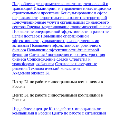
Подробнее о департаменте консалтинга, технологий и
транзакций
Инжиниринг и управление инвестиционно-
строительными проектами
Консультирование в сфере
недвижимости, строительства и развития территорий
Консультационные услуги организациям финансового
сектора
Оценка, моделирование, экономический анализ
Повышение операционной эффективности и развитие
цепей поставок
Повышение операционной
эффективности, управление производственными
активами
Повышение эффективности розничного
бизнеса
Повышение эффективности финансовой
функции
Слияния / поглощения и реструктуризация
бизнеса
Сопровождение сделок
Стратегия и
трансформация бизнеса
Страховые и актуарные
решения
Технологический консалтинг
Академия бизнеса Б1
Центр Б1 по работе с иностранными компаниями в
России
Центр Б1 по работе с иностранными компаниями в
России
Подробнее о центре Б1 по работе с иностранными
компаниями в России
Центр по работе с китайскими