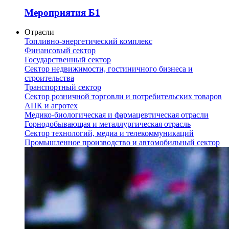
Мероприятия Б1
Отрасли
Топливно-энергетический комплекс
Финансовый сектор
Государственный сектор
Сектор недвижимости, гостиничного бизнеса и
строительства
Транспортный сектор
Сектор розничной торговли и потребительских товаров
АПК и агротех
Медико-биологическая и фармацевтическая отрасли
Горнодобывающая и металлургическая отрасль
Сектор технологий, медиа и телекоммуникаций
Промышленное производство и автомобильный сектор