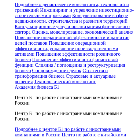
Подробнее о департаменте консалтинга, технологий и
транзакций
Инжиниринг и управление инвестиционно-
строительными проектами
Консультирование в сфере
недвижимости, строительства и развития территорий
Консультационные услуги организациям финансового
сектора
Оценка, моделирование, экономический анализ
Повышение операционной эффективности и развитие
цепей поставок
Повышение операционной
эффективности, управление производственными
активами
Повышение эффективности розничного
бизнеса
Повышение эффективности финансовой
функции
Слияния / поглощения и реструктуризация
бизнеса
Сопровождение сделок
Стратегия и
трансформация бизнеса
Страховые и актуарные
решения
Технологический консалтинг
Академия бизнеса Б1
Центр Б1 по работе с иностранными компаниями в
России
Центр Б1 по работе с иностранными компаниями в
России
Подробнее о центре Б1 по работе с иностранными
компаниями в России
Центр по работе с китайскими