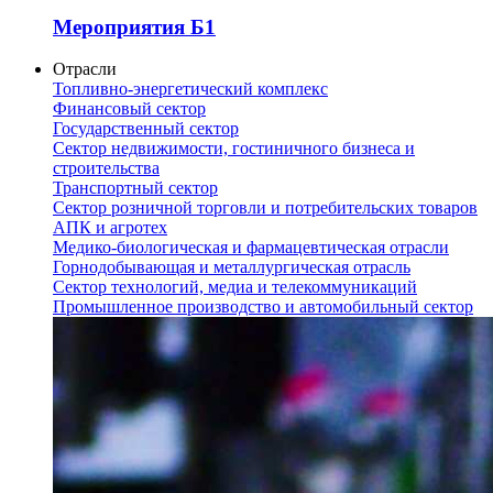
Мероприятия Б1
Отрасли
Топливно-энергетический комплекс
Финансовый сектор
Государственный сектор
Сектор недвижимости, гостиничного бизнеса и
строительства
Транспортный сектор
Сектор розничной торговли и потребительских товаров
АПК и агротех
Медико-биологическая и фармацевтическая отрасли
Горнодобывающая и металлургическая отрасль
Сектор технологий, медиа и телекоммуникаций
Промышленное производство и автомобильный сектор