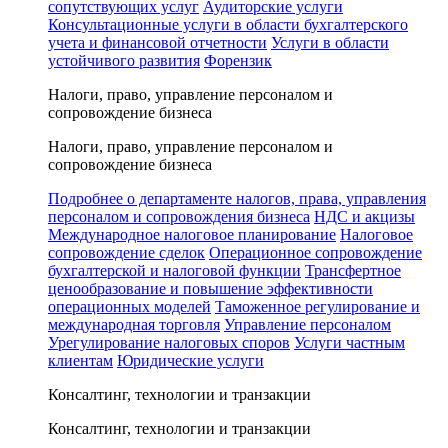
сопутствующих услуг
Аудиторские услуги
Консультационные услуги в области бухгалтерского
учета и финансовой отчетности
Услуги в области
устойчивого развития
Форензик
Налоги, право, управление персоналом и
сопровождение бизнеса
Налоги, право, управление персоналом и
сопровождение бизнеса
Подробнее о департаменте налогов, права, управления
персоналом и сопровождения бизнеса
НДС и акцизы
Международное налоговое планирование
Налоговое
сопровождение сделок
Операционное сопровождение
бухгалтерской и налоговой функции
Трансфертное
ценообразование и повышение эффективности
операционных моделей
Таможенное регулирование и
международная торговля
Управление персоналом
Урегулирование налоговых споров
Услуги частным
клиентам
Юридические услуги
Консалтинг, технологии и транзакции
Консалтинг, технологии и транзакции