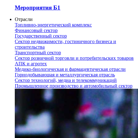
Мероприятия Б1
Отрасли
Топливно-энергетический комплекс
Финансовый сектор
Государственный сектор
Сектор недвижимости, гостиничного бизнеса и
строительства
Транспортный сектор
Сектор розничной торговли и потребительских товаров
АПК и агротех
Медико-биологическая и фармацевтическая отрасли
Горнодобывающая и металлургическая отрасль
Сектор технологий, медиа и телекоммуникаций
Промышленное производство и автомобильный сектор