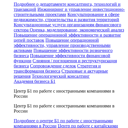
Подробнее о департаменте консалтинга, технологий и
транзакций
Инжиниринг и управление инвестиционно-
строительными проектами
Консультирование в сфере
недвижимости, строительства и развития территорий
Консультационные услуги организациям финансового
сектора
Оценка, моделирование, экономический анализ
Повышение операционной эффективности и развитие
цепей поставок
Повышение операционной
эффективности, управление производственными
активами
Повышение эффективности розничного
бизнеса
Повышение эффективности финансовой
функции
Слияния / поглощения и реструктуризация
бизнеса
Сопровождение сделок
Стратегия и
трансформация бизнеса
Страховые и актуарные
решения
Технологический консалтинг
Академия бизнеса Б1
Центр Б1 по работе с иностранными компаниями в
России
Центр Б1 по работе с иностранными компаниями в
России
Подробнее о центре Б1 по работе с иностранными
компаниями в России
Центр по работе с китайскими