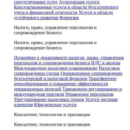
сопутствующих услуг
Аудиторские услуги
Консультационные услуги в области бухгалтерского
учета и финансовой отчетности
Услуги в области
устойчивого развития
Форензик
Налоги, право, управление персоналом и
сопровождение бизнеса
Налоги, право, управление персоналом и
сопровождение бизнеса
Подробнее о департаменте налогов, права, управления
персоналом и сопровождения бизнеса
НДС и акцизы
Международное налоговое планирование
Налоговое
сопровождение сделок
Операционное сопровождение
бухгалтерской и налоговой функции
Трансфертное
ценообразование и повышение эффективности
операционных моделей
Таможенное регулирование и
международная торговля
Управление персоналом
Урегулирование налоговых споров
Услуги частным
клиентам
Юридические услуги
Консалтинг, технологии и транзакции
Консалтинг, технологии и транзакции